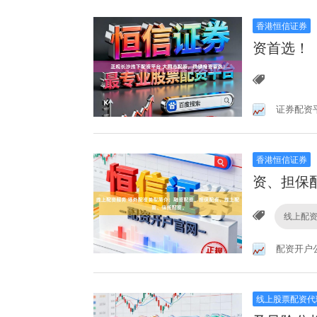
香港恒信证券
资首选！
证券配资
香港恒信证券
资、担保
线上配
配资开户
线上股票配资代