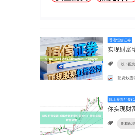
香港恒信证券
实现财富
线下配
配资炒股
线上股票配资代
你实现财
期权配