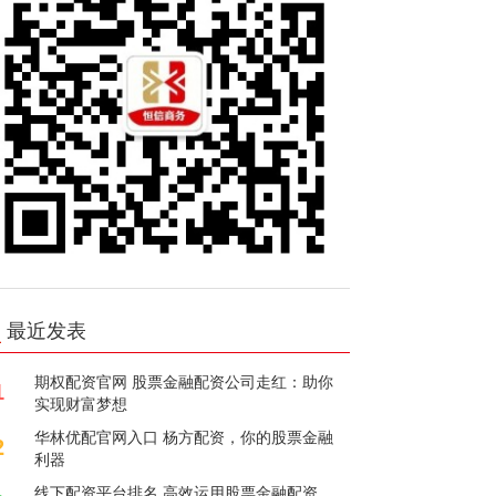
最近发表
期权配资官网 股票金融配资公司走红：助你
1
实现财富梦想
华林优配官网入口 杨方配资，你的股票金融
2
利器
线下配资平台排名 高效运用股票金融配资，