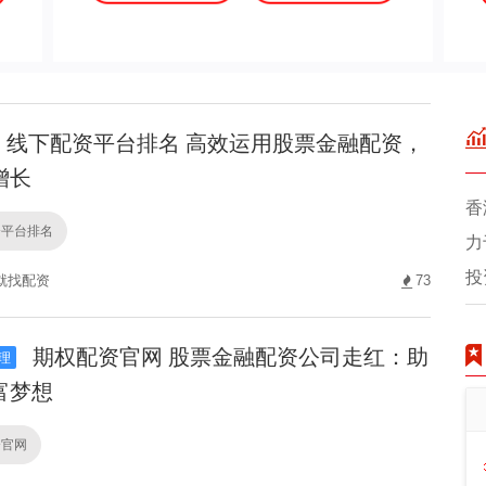
线下配资平台排名 高效运用股票金融配资，
增长
香
资平台排名
力
投
就找配资
73
期权配资官网 股票金融配资公司走红：助
理
富梦想
资官网