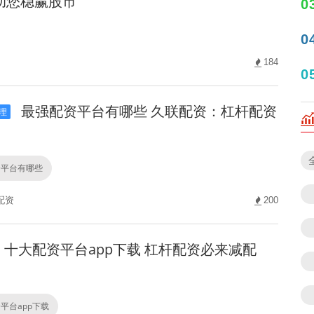
助您稳赢股市
0
0
184
0
最强配资平台有哪些 久联配资：杠杆配资
理
资平台有哪些
配资
200
十大配资平台app下载 杠杆配资必来减配
平台app下载