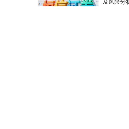
及风险分
普通人
股市怎么
线上股票配资公
股市怎么
线上股票配资代
现财富增
配资帝