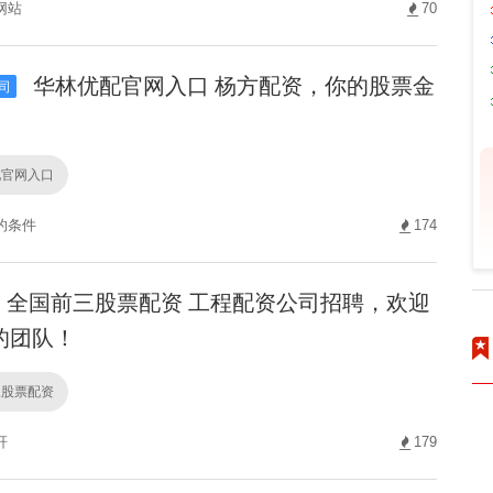
网站
70
华林优配官网入口 杨方配资，你的股票金
司
配官网入口
的条件
174
全国前三股票配资 工程配资公司招聘，欢迎
的团队！
三股票配资
杆
179