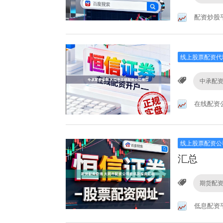
配资炒股
线上股票配资代
中承配
在线配资
线上股票配资公
汇总
期货配
低息配资