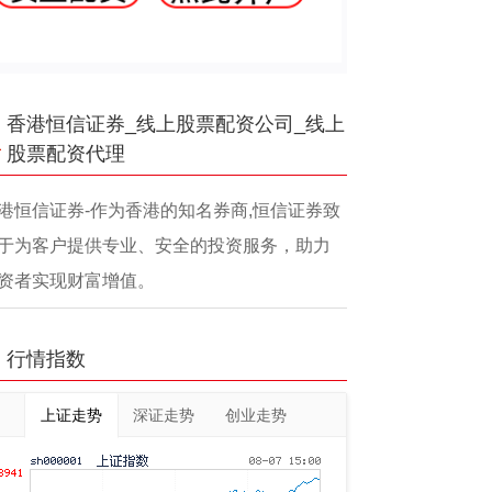
香港恒信证券_线上股票配资公司_线上
股票配资代理
港恒信证券-作为香港的知名券商,恒信证券致
于为客户提供专业、安全的投资服务，助力
资者实现财富增值。
行情指数
上证走势
深证走势
创业走势